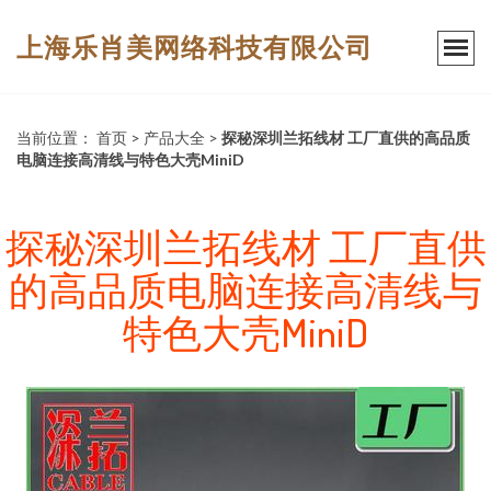
上海乐肖美网络科技有限公司
当前位置：
首页
>
产品大全
>
探秘深圳兰拓线材 工厂直供的高品质
电脑连接高清线与特色大壳MiniD
探秘深圳兰拓线材 工厂直供
的高品质电脑连接高清线与
特色大壳MiniD